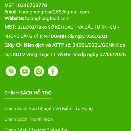
MST :
0316703778
Email:
hoanghungfood268@gmail.com
Website:
hoanghungfood.com
MST:
0316703778 do SỞ KẾ HOẠCH VÀ ĐẦU TƯ TP.HCM -
PHÒNG ĐĂNG KÝ KINH DOANH cấp ngày: 01/01/2021
Giấy CN kiểm dịch và ATTP số: 34661/0201/GCNNK do
cục KDTV vùng II cục TT và BVTV cấp ngày 07/06/2025
CHÍNH SÁCH HỖ TRỢ
Chính Sách Vận Chuyển Và Kiểm Tra Hàng
Chính Sách Thanh Toán
Chính Sách Bảo Mật Thông Tin