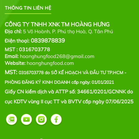
THÔNG TIN LIÊN HỆ
CÔNG TY TNHH XNK TM HOÀNG HƯNG
Địa chỉ:
5 Võ Hoành, P. Phú thọ Hoà, Q. Tân Phú
0839878839
Điện thoại:
MST :
0316703778
Email:
hoanghungfood268@gmail.com
Website:
hoanghungfood.com
MST:
0316703778 do SỞ KẾ HOẠCH VÀ ĐẦU TƯ TP.HCM -
PHÒNG ĐĂNG KÝ KINH DOANH cấp ngày: 01/01/2021
Giấy CN kiểm dịch và ATTP số: 34661/0201/GCNNK do
cục KDTV vùng II cục TT và BVTV cấp ngày 07/06/2025