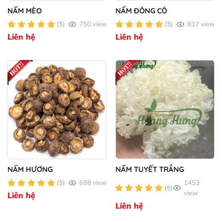
NẤM MÈO
NẤM ĐÔNG CÔ
750 view
817 view
(5)
(5)
Liên hệ
Liên hệ
NẤM HƯƠNG
NẤM TUYẾT TRẮNG
688 view
1453
(5)
(5)
view
Liên hệ
Liên hệ