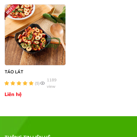
TÁO LÁT
1189
(5)
view
Liên hệ