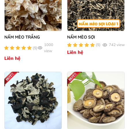
NẤM MÈO TRẮNG
NẤM MÈO SỢI
1000
742 view
(5)
(5)
view
Liên hệ
Liên hệ