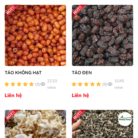
TÁO KHÔNG HẠT
TÁO ĐEN
2210
1045
(5)
(5)
view
view
Liên hệ
Liên hệ