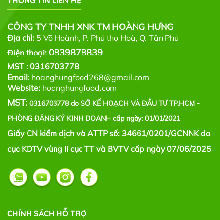
THÔNG TIN LIÊN HỆ
CÔNG TY TNHH XNK TM HOÀNG HƯNG
Địa chỉ:
5 Võ Hoành, P. Phú thọ Hoà, Q. Tân Phú
0839878839
Điện thoại:
MST :
0316703778
Email:
hoanghungfood268@gmail.com
Website:
hoanghungfood.com
MST:
0316703778 do SỞ KẾ HOẠCH VÀ ĐẦU TƯ TP.HCM -
PHÒNG ĐĂNG KÝ KINH DOANH cấp ngày: 01/01/2021
Giấy CN kiểm dịch và ATTP số: 34661/0201/GCNNK do
cục KDTV vùng II cục TT và BVTV cấp ngày 07/06/2025
CHÍNH SÁCH HỖ TRỢ