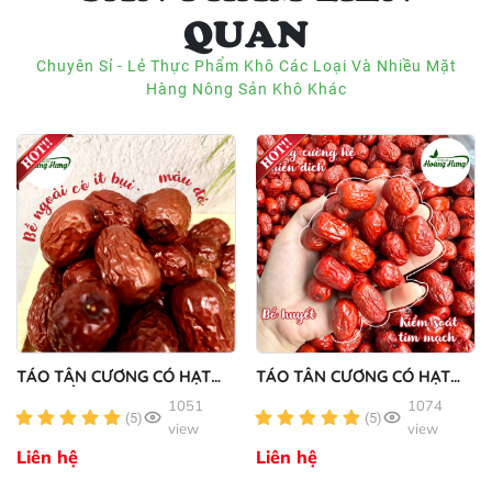
QUAN
Chuyên Sỉ - Lẻ Thực Phẩm Khô Các Loại Và Nhiều Mặt
Hàng Nông Sản Khô Khác
TÁO TÂN CƯƠNG CÓ HẠT
TÁO TÂN CƯƠNG CÓ HẠT
SIZE CỒ
SIZE ĐẠI
1051
1074
(5)
(5)
view
view
Liên hệ
Liên hệ